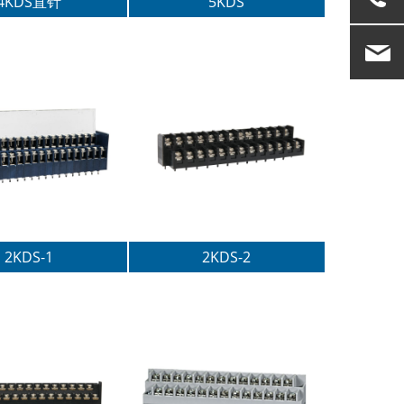
4KDS直针
5KDS
010-
8262873
tia
2KDS-1
2KDS-2