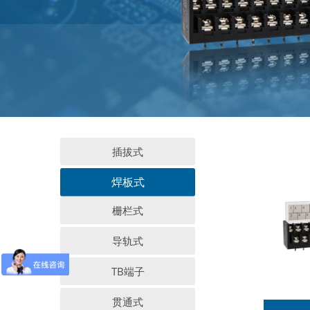
插拔式
焊板式
栅栏式
导轨式
TB端子
贯通式