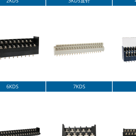
2KDS
3KDS直针
6KDS
7KDS